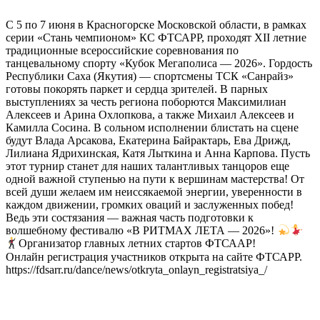
С 5 по 7 июня в Красногорске Московской области, в рамках
серии «Стань чемпионом» КС ФТСАРР, проходят XII летние
традиционные всероссийские соревнования по
танцевальному спорту «Кубок Мегаполиса — 2026». Гордость
Республики Саха (Якутия) — спортсмены ТСК «Санрайз»
готовы покорять паркет и сердца зрителей. В парных
выступлениях за честь региона поборются Максимилиан
Алексеев и Арина Охлопкова, а также Михаил Алексеев и
Камилла Сосина. В сольном исполнении блистать на сцене
будут Влада Арсакова, Екатерина Байрактарь, Ева Дрижд,
Лилиана Ядрихинская, Катя Лыткина и Анна Карпова. Пусть
этот турнир станет для наших талантливых танцоров еще
одной важной ступенью на пути к вершинам мастерства! От
всей души желаем им неиссякаемой энергии, уверенности в
каждом движении, громких оваций и заслуженных побед!
Ведь эти состязания — важная часть подготовки к
волшебному фестивалю «В РИТМАХ ЛЕТА — 2026»!
Организатор главных летних стартов ФТСААР!
Онлайн регистрация участников открыта на сайте ФТСАРР.
https://fdsarr.ru/dance/news/otkryta_onlayn_registratsiya_/