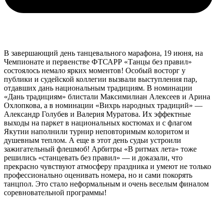
В завершающий день танцевального марафона, 19 июня, на
Чемпионате и первенстве ФТСАРР «Танцы без правил»
состоялось немало ярких моментов! Особый восторг у
публики и судейской коллегии вызвали выступления пар,
отдавших дань национальным традициям. В номинации
«Дань традициям» блистали Максимилиан Алексеев и Арина
Охлопкова, а в номинации «Вихрь народных традиций» —
Александр Голубев и Валерия Муратова. Их эффектные
выходы на паркет в национальных костюмах и с флагом
Якутии наполнили турнир неповторимым колоритом и
душевным теплом. А еще в этот день судьи устроили
зажигательный флешмоб! Арбитры «В ритмах лета» тоже
решились «станцевать без правил» — и доказали, что
прекрасно чувствуют атмосферу праздника и умеют не только
профессионально оценивать номера, но и сами покорять
танцпол. Это стало неформальным и очень веселым финалом
соревновательной программы!