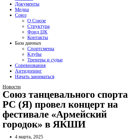
Документы
Медиа
Союз
О Союзе
Структура
Фонд ЦК
Контакты
База данных
Спортсмены
Клубы
Тренеры и судьи
Соревнования
Антидопинг
Начать заниматься
Новости
Союз танцевального спорта
РС (Я) провел концерт на
фестивале «Армейский
городок» в ЯКШИ
4 марта, 2025