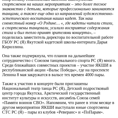
спортсменов на наших мероприятиях – это более тесное
знакомство с детьми, которые профессионально занимаются
танцами, а также еще одно из направлений художественно-
эстетического воспитания наших кадет. Так наш
совместный номер «О Родине… «, где кадеты читали стихи,
а спортсмены танцевали, усилило восприятие содержания
стиха и был тепло принят зрителями концерта»
, –
поделилась заместитель директора по воспитательной работе
ГБОУ РС (Я) Якутской кадетской школы-интерната Дарья
Кириллина.
Она также подчеркнула, что планов на дальнейшее
сотрудничество с Союзом танцевального спорта РС (Я) много.
Среди ближайших совместных проектов – участие ЯКШИ в
республиканской акции «Вальс Победы», где на проспекте
Ленина 8 мая закружатся в вальсе тех времен 4000 пары.
Также к участию в концерте были приглашены
Национальный театр танца РС (Я), Детский подростковый
центр города Якутска, Арктический государственный
институт культуры и искусств, ансамбль Союза семей
«Памяти воинов СВО». Напомним, что ранее в этом месяце в
другом мероприятии ЯКШИ выступали юные спортсмены
СТС РС (Я) – пары из клубов «Реверанс» и «ПоПарам».